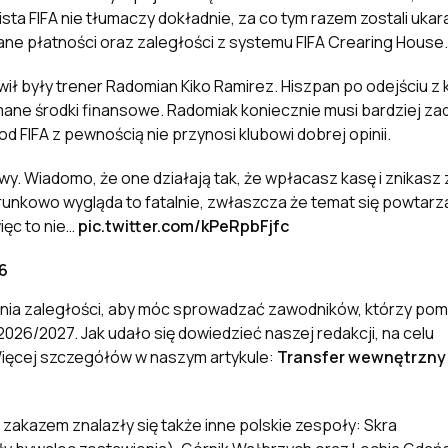
a lista FIFA nie tłumaczy dokładnie, za co tym razem zostali ukara
ne płatności oraz zaległości z systemu FIFA Crearing House.
wił były trener Radomian Kiko Ramirez. Hiszpan po odejściu z 
mane środki finansowe. Radomiak koniecznie musi bardziej z
d FIFA z pewnością nie przynosi klubowi dobrej opinii.
. Wiadomo, że one działają tak, że wpłacasz kasę i znikasz z 
erunkowo wygląda to fatalnie, zwłaszcza że temat się powtarz
ięc to nie…
pic.twitter.com/kPeRpbFjfc
6
nia zaległości, aby móc sprowadzać zawodników, którzy po
026/2027. Jak udało się dowiedzieć naszej redakcji, na celu
 Więcej szczegółów w naszym artykule:
Transfer wewnętrzny
 zakazem znalazły się także inne polskie zespoły: Skra