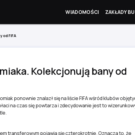
WIADOMOŚCI
ZAKŁADY BU
y od FIFA
iaka. Kolekcjonują bany od
miak ponownie znalazł się na liście FIFA wśród klubów objęty
płaci na czas się powtarza i zdecydowanie jest to wizerunkow
le.
em transferowym pojawia się czterokrotnie. Oznacza to, że