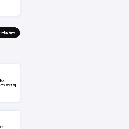
rtykułów
do
eczystej
ie