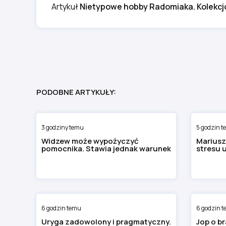
Artykuł
Nietypowe hobby Radomiaka. Kolekcjo
PODOBNE ARTYKUŁY:
3 godziny temu
5 godzin 
Widzew może wypożyczyć
Mariusz
pomocnika. Stawia jednak warunek
stresu 
6 godzin temu
6 godzin 
Uryga zadowolony i pragmatyczny.
Jop o b