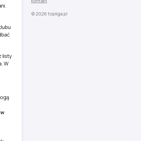
Kontakt
ni.
© 2026 topliga.pl
klubu
adbać
listy
a. W
mogą
 w