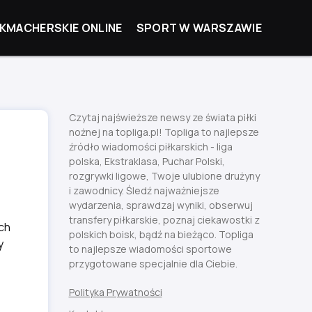
KMACHERSKIE ONLINE
SPORT W WARSZAWIE
Czytaj najświeższe newsy ze świata piłki
nożnej na topliga.pl! Topliga to najlepsze
źródło wiadomości piłkarskich - liga
polska, Ekstraklasa, Puchar Polski,
rozgrywki ligowe, Twoje ulubione drużyny
i zawodnicy. Śledź najważniejsze
wydarzenia, sprawdzaj wyniki, obserwuj
transfery piłkarskie, poznaj ciekawostki z
ch
polskich boisk, bądź na bieżąco. Topliga
y
to najlepsze wiadomości sportowe
przygotowane specjalnie dla Ciebie.
Polityka Prywatności