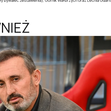
y bywalec zestawienia), Górnik Wałbrzych oraz Lechia Gdań
NIEŻ