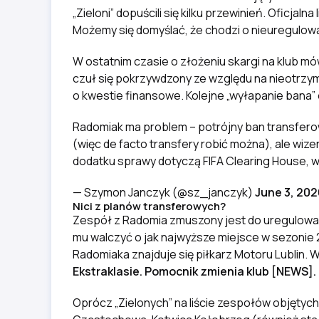
„Zieloni” dopuścili się kilku przewinień. Oficjaln
Możemy się domyślać, że chodzi o nieuregulowa
W ostatnim czasie o złożeniu skargi na klub mó
czuł się pokrzywdzony ze względu na nieotrzy
o kwestie finansowe. Kolejne „wyłapanie bana” o
Radomiak ma problem – potrójny ban transferowy
(więc de facto transfery robić można), ale wiz
dodatku sprawy dotyczą FIFA Clearing House, w
— Szymon Janczyk (@sz_janczyk)
June 3, 202
Nici z planów transferowych?
Zespół z Radomia zmuszony jest do uregulowa
mu walczyć o jak najwyższe miejsce w sezonie 2
Radomiaka znajduje się piłkarz Motoru Lublin.
Ekstraklasie. Pomocnik zmienia klub [NEWS].
Oprócz „Zielonych” na liście zespołów objętych