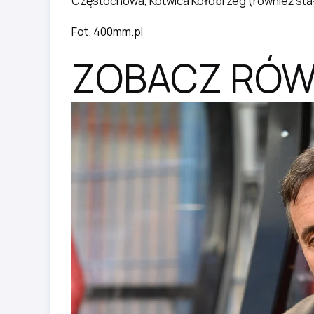
Częstochowa, Kotwica Kołobrzeg (również stał
Fot. 400mm.pl
ZOBACZ RÓW