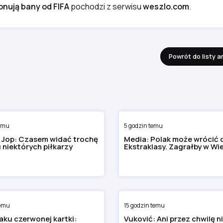
nują bany od FIFA
pochodzi z serwisu
weszlo.com
.
Powrót do listy a
temu
5 godzin temu
 Jop: Czasem widać trochę
Media: Polak może wrócić 
u niektórych piłkarzy
Ekstraklasy. Zagrałby w Wi
temu
15 godzin temu
raku czerwonej kartki:
Vuković: Ani przez chwilę n