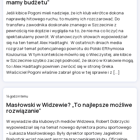
mamy budżetu”
Jeśli kibice Pogoni mieli nadzieje, że ich klub wkrótce dokona
naprawdę hitowego ruchu, to musimy ich rozczarować. Do
transferu zawodnika doskonale znanego w Szczecinie z
pewnością nie dojdzie i wygląda na to, że nie ma co liczyć na
spektakularny powrót. W stanowczych słowach wypowiedział
się na ten temat Alex Haditaghi. W ostatnich dniach media
rozgrzał temat potencjalnego powrotu do Polski Efthymiosa
Koulourisa. W tym kontekście mówiło się o Wieczystej, ale kibice
w Szczecinie szybko zaczęli podnosić, że skoro w Krakowie mogą,
to i Alex Haditaghi powinien zwrócić się w stronę Greka.
Właściciel Pogoni właśnie zabrał głos w tej sprawie i z […]
14 godzin temu
Masłowski w Widzewie? „To najlepsze możliwe
rozwiązanie”
W wywiadzie dla klubowych mediów Widzewa, Robert Dobrzycki
wypowiedział się na temat nowego dyrektora pionu sportowego
– Łukasza Masłowskiego. Były dyrektor sportowy Jagiellonii
Białystok wciąż nie jest jeszcze pracownikiem klubu. Oficjalnie