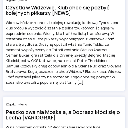
Czystki w Widzewie. Klub chce się pozbyć
kolejnych piłkarzy [NEWS]
Widzew Łódź przechodzi kolejną rewolucję kadrową. Tym razem
klub próbuje wyczyścić szatnię z piłkarzy, których ściągnął w
poprzednim sezonie. Wiemy, kto trafił na listę transferową. W
ostatnim czasie lista piłkarzy wypchniętych z Widzewa Łódź
stale się wydłuża. Drużynę opuścił właśnie Tonio Teklić, za
moment wypożyczony do Estoril zostanie Stelios Andreou.
Osman Bukari gra i strzela dla Crvenej Zvezdy Belgrad, Maciej
Kikolski jest w GKS Katowice, natomiast Peter Therkildsen i
Samuel Kozlovsky grają odpowiednio dla Odense BK oraz Slovana
Bratysława. Kogo jeszcze nie chce Widzew? Ekstraklasa. Widzew
Łódź wystawił piłkarzy na sprzedaż. Kogo chce się pozbyć? W
Łodzi skorzystali z popularnej platformy […]
22 godziny temu
Peszko zwalnia Moskala, a Dobrasz kłóci się o
Lecha [VARIOGRAF]
W najnowszym odcinku VARiografu bierzemy pod lupę