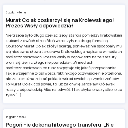
3 godziny temu
Murat Colak poskarżył się na Królewskiego!
Prezes Wisły odpowiedział
Nie trzeba było długo czekać, żeby starcia pomiędzy krakowskimi
klubami z dwóch stron Błoń wkroczyły na drogę formalną.
Oburzony Murat Colak złożył skargę, ponieważ nie spodobały mu
się niedawne słowa Jarosława Królewskiego napisane w mediach
społecznościowych. Prezes Wisły w odpowiedzi na te zarzuty
broni się, że nic złego nie powiedział. „W mediach
społecznościowych co rusz rozpętuje się jakaś przepychanka.
Takie wzajemne złośliwości. Nikt nikogo oczywiście nie przekona,
ale za to można zebrać poklask wśród swoich sprzymierzeńców.
To Murat Colak coś powie, to już za chwilę Jarosław Królewski
ruszy z odpowiedzią. Albo na odwrót. I tak chyba o wszystko, o co
tylko […]
13 godzin temu
Pogoń nie dokona hitowego transferu! „Nie