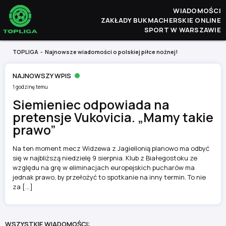
WIADOMOŚCI
ZAKŁADY BUKMACHERSKIE ONLINE
SPORT W WARSZAWIE
TOPLIGA
- Najnowsze wiadomości o polskiej piłce nożnej!
NAJNOWSZY WPIS
1 godzinę temu
Siemieniec odpowiada na
pretensje Vukovicia. „Mamy takie
prawo”
Na ten moment mecz Widzewa z Jagiellonią planowo ma odbyć
się w najbliższą niedzielę 9 sierpnia. Klub z Białegostoku ze
względu na grę w eliminacjach europejskich pucharów ma
jednak prawo, by przełożyć to spotkanie na inny termin. To nie
za […]
WSZYSTKIE WIADOMOŚCI: