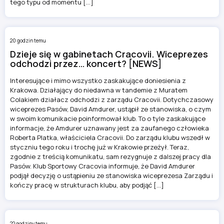
tego typu od momentu […]
20 godzin temu
Dzieje się w gabinetach Cracovii. Wiceprezes
odchodzi przez… koncert? [NEWS]
Interesujące i mimo wszystko zaskakujące doniesienia z
Krakowa. Działający do niedawna w tandemie z Muratem
Colakiem działacz odchodzi z zarządu Cracovii. Dotychczasowy
wiceprezes Pasów, David Amdurer, ustąpił ze stanowiska, o czym
w swoim komunikacie poinformował klub. To o tyle zaskakujące
informacje, że Amdurer uznawany jest za zaufanego człowieka
Roberta Platka, właściciela Cracovii. Do zarządu klubu wszedł w
styczniu tego roku i trochę już w Krakowie przeżył. Teraz,
zgodnie z treścią komunikatu, sam rezygnuje z dalszej pracy dla
Pasów. Klub Sportowy Cracovia informuje, że David Amdurer
podjął decyzję o ustąpieniu ze stanowiska wiceprezesa Zarządu i
kończy pracę w strukturach klubu, aby podjąć […]
22 godziny temu