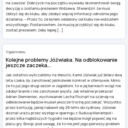
na zawsze” Dobrzycki na początku wywiadu skomentował swoją
decyzję o zostaniu prezesem Widzewa. Stwierdził, że musi
zbliżyć się do klubu, aby zdobyć więcej informacji odnośnie jego
działania. – Przez to, że byłem oddalony od klubu nie widziałem
wszystkiego. Postanowiłem, że muszę przybliżyć się do klubu,
zostać prezesem, żeby lepiej […]
17 godzin temu
Kolejne problemy Jóźwiaka. Na odblokowanie
jeszcze zaczeka…
Jak ostatnio wyliczaliśmy na Weszło, Kamil Jóźwiak już blisko dwa
lata czeka, by zanotować jakikolwiek konkret w ofensywie. Mimo
że to już jego drugi sezon w Jagiellonii, to w jej barwach wciąż nie
zdobył bramki i nie zanotował asysty. Jak właśnie przekazał
Adrian Siemieniec, wychowanek Lecha Poznań na szansę na
odblokowanie będzie musiał jeszcze trochę poczekać. Wszystko
przez kontuzję, jakiej nabawił się 28-letni skrzydłowy. Jóźwiak
doznał urazu przez występ w sparingu z Suduvą Mariampol i
przez kilka najbliższych tygodni nie będzie mógł pojawić się na
placu gry. Biorąc pod uwagę, że to nie jest jego pierwszy problem