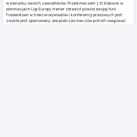
w kierunku swoich zawodników. Przed meczem z KI Klaksvik w
eliminacjach Ligi Europy trener zdradził powód swojej furii.
Frederiksen w trakcie wywiadów i konferencji prasowych jest
zwykle jest opanowany, ale podczas meczów potrafi reagować
bardzo żywiołowo. Tak było również w niedzielnym spotkaniu z
Wieczystą. Dobrze uchwyciły to kamery Canal+ Sport. Złość
trenera Lecha w meczu z Wieczystą. „Czasami muszę być
bardziej agresywny” W materiale „Liga od […]
23 godziny temu
Pululu przemówił o ofertach z Polski. Wskazał
sześć klubów
Ta saga transferowa trwała bardzo długo, ale ma już
zakończenie. Afimico Pululu, który był gwiazdą Jagiellonii,
odszedł po ubiegłym sezonie z klubu z Białegostoku. Marzył o
drużynach z top 5 lig w Europie, ale ostatecznie podpisał
kontrakt z Al-Hazem, zespołem z Arabii Saudyjskiej. Teraz
napastnik zabrał publicznie głos. W rozmowie z Goal.pl Pululu
mówi, jakie miał oferty z polskich klubów. I wymienia sześć z nich.
Gdyby nie Pululu, drużyna Adriana Siemieńca nie osiągnęłaby w