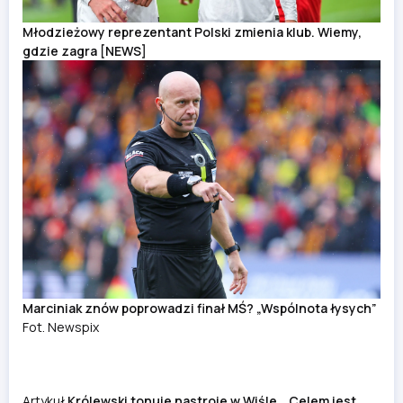
Młodzieżowy reprezentant Polski zmienia klub. Wiemy,
gdzie zagra [NEWS]
Marciniak znów poprowadzi finał MŚ? „Wspólnota łysych”
Fot. Newspix
Artykuł
Królewski tonuje nastroje w Wiśle. „Celem jest