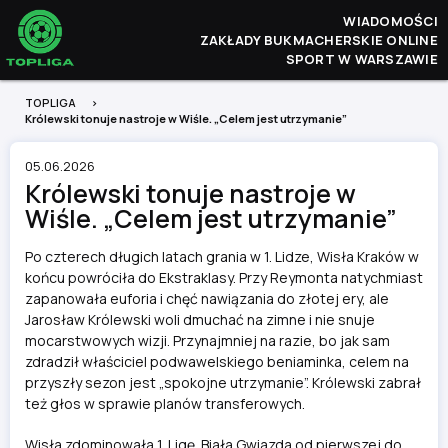
WIADOMOŚCI
ZAKŁADY BUKMACHERSKIE ONLINE
SPORT W WARSZAWIE
TOPLIGA
Królewski tonuje nastroje w Wiśle. „Celem jest utrzymanie”
05.06.2026
Królewski tonuje nastroje w
Wiśle. „Celem jest utrzymanie”
Po czterech długich latach grania w 1. Lidze, Wisła Kraków w
końcu powróciła do Ekstraklasy. Przy Reymonta natychmiast
zapanowała euforia i chęć nawiązania do złotej ery, ale
Jarosław Królewski woli dmuchać na zimne i nie snuje
mocarstwowych wizji. Przynajmniej na razie, bo jak sam
zdradził właściciel podwawelskiego beniaminka, celem na
przyszły sezon jest „spokojne utrzymanie”. Królewski zabrał
też głos w sprawie planów transferowych.
Wisła zdominowała 1. Ligę. Biała Gwiazda od pierwszej do