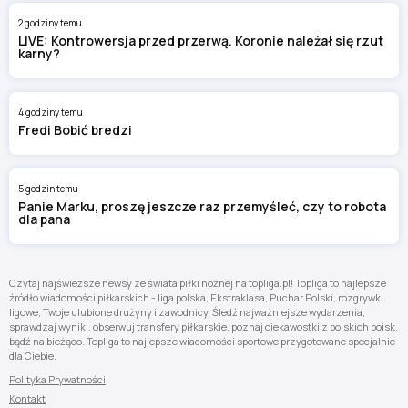
2 godziny temu
LIVE: Kontrowersja przed przerwą. Koronie należał się rzut
karny?
4 godziny temu
Fredi Bobić bredzi
5 godzin temu
Panie Marku, proszę jeszcze raz przemyśleć, czy to robota
dla pana
Czytaj najświeższe newsy ze świata piłki nożnej na topliga.pl! Topliga to najlepsze
źródło wiadomości piłkarskich - liga polska, Ekstraklasa, Puchar Polski, rozgrywki
ligowe, Twoje ulubione drużyny i zawodnicy. Śledź najważniejsze wydarzenia,
sprawdzaj wyniki, obserwuj transfery piłkarskie, poznaj ciekawostki z polskich boisk,
bądź na bieżąco. Topliga to najlepsze wiadomości sportowe przygotowane specjalnie
dla Ciebie.
Polityka Prywatności
Kontakt