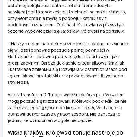
ostatniej kolejki zasiadała na fotelu lidera, zdobyła
najwięcej goli i jednocześnie straciła ich najmniej. Mimo to,
przy Reymonta nie myślą o podboju Ekstraklasy z
podobnym rozmachem. O planach Krakowian w przyszłym
sezonie wypowiedział się Jarosław Królewski na portalu X.
–
Naszym celem na kolejny sezon jest spokojne utrzymanie
się w lidze
i ponowne poczucie pełnej pewności w
Ekstraklasie – zarówno pod względem sportowym, jak i
organizacyjnym. Bardzo dokładnie przeanalizowaliśmy, jak
Ekstraklasa zmieniała się i rozwijała w ostatnich latach pod
kątem jakości gry, taktyki oraz przygotowania fizycznego
–
stwierdził.
A co z transferami? Tutaj również niektórzy pod Wawelem
mogą poczuć się rozczarowani. Królewski podkreślił, że nie
zamierza sięgać głęboko do kieszeni, a siłę Wisły będzie
stanowił dotychczasowy trzon zespołu. Nie oznacza to
jednak, że wzmocnień w ogóle nie będzie.
Wisła Kraków. Królewski tonuje nastroje po