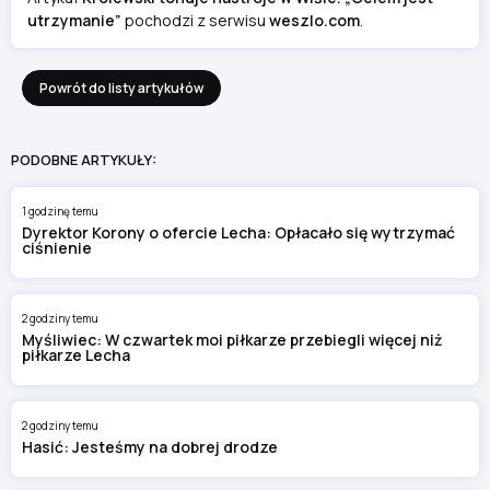
utrzymanie”
pochodzi z serwisu
weszlo.com
.
Powrót do listy artykułów
PODOBNE ARTYKUŁY:
1 godzinę temu
Dyrektor Korony o ofercie Lecha: Opłacało się wytrzymać
ciśnienie
2 godziny temu
Myśliwiec: W czwartek moi piłkarze przebiegli więcej niż
piłkarze Lecha
2 godziny temu
Hasić: Jesteśmy na dobrej drodze