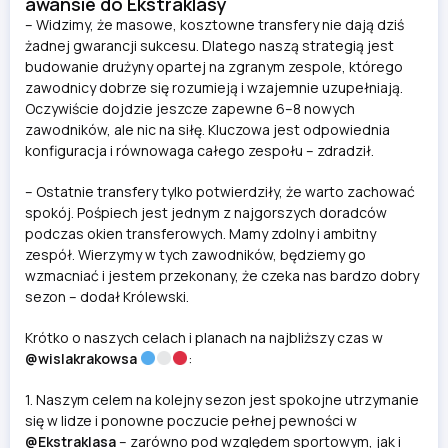
awansie do Ekstraklasy
–
Widzimy, że masowe, kosztowne transfery nie dają dziś
żadnej gwarancji sukcesu. Dlatego naszą strategią jest
budowanie drużyny opartej na zgranym zespole, którego
zawodnicy dobrze się rozumieją i wzajemnie uzupełniają.
Oczywiście dojdzie jeszcze zapewne 6–8 nowych
zawodników, ale nic na siłę. Kluczowa jest odpowiednia
konfiguracja i równowaga całego zespołu – zdradził.
–
Ostatnie transfery tylko potwierdziły, że warto zachować
spokój. Pośpiech jest jednym z najgorszych doradców
podczas okien transferowych. Mamy zdolny i ambitny
zespół. Wierzymy w tych zawodników, będziemy go
wzmacniać i jestem przekonany, że czeka nas bardzo dobry
sezon
– dodał Królewski.
Krótko o naszych celach i planach na najbliższy czas w
@wislakrakowsa
:
1. Naszym celem na kolejny sezon jest spokojne utrzymanie
się w lidze i ponowne poczucie pełnej pewności w
@Ekstraklasa
– zarówno pod względem sportowym, jak i