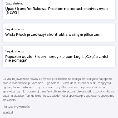
12 godzin temu
Upadł transfer Rakowa. Problem na testach medycznych
[NEWS]
14 godzin temu
Wisła Płock przedłużyła kontrakt z ważnym piłkarzem
14 godzin temu
Papszun udzielił reprymendy kibicom Legii. „Część z nich
nie pomaga”
Czytaj najświeższe newsy ze świata piłki nożnej na topliga.pl! Topliga to najlepsze
źródło wiadomości piłkarskich - liga polska, Ekstraklasa, Puchar Polski, rozgrywki
ligowe, Twoje ulubione drużyny i zawodnicy. Śledź najważniejsze wydarzenia,
sprawdzaj wyniki, obserwuj transfery piłkarskie, poznaj ciekawostki z polskich boisk,
bądź na bieżąco. Topliga to najlepsze wiadomości sportowe przygotowane specjalnie
dla Ciebie.
Polityka Prywatności
Kontakt