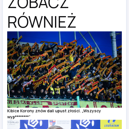
ZOBACZ
RÓWNIEŻ
Kibice Korony znów dali upust złości. „Wszyscy
wyp********”