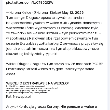
pic.twitter.com/IzC1902I2W
— Korona Kielce (@Korona_Kielce)
May 12, 2026
Tym samym Długosz opuści arcyważne starcia z
bezpośrednimi rywalami w walce o utrzymanie: domowym z
Widzewem Łódź i wyjazdowym z Cracovią. Wiadome było,
że zawodnik nie weźmie udziału w tym pierwszym meczu –
w spotkaniu z Rakowem obejrzał bowiem czwartą w tym
sezonie Ekstraklasy żółtą kartkę. Z pewnością przydałby się
jednak w ostatnim meczu – na tym etapie kluczowy może
okazać się każdy zdobyty punkt.
Wiktor Długosz zagrał w tym sezonie w 26 meczach PKO BP
Ekstraklasy. Strzelił w nich trzy gole i zaliczył tyle samo
asyst.
WIĘCEJ O EKSTRAKLASIE NA WESZŁO:
Czy Marek Papszun może zostać trenerem sezonu?
Gdzie zagra Ivi Lopez? Hiszpania, egzotyka czy Ekstraklasa? [NEWS]
Media: Lech nie rezygnuje z Palmy. Celtic otrzymał propozycję
Trzej piłkarze Górnika powołani. Mają szansę na mundial!
Fot. Newspix.pl
Artykuł
Kontuzja gracza Korony. Nie pomoże w walce o