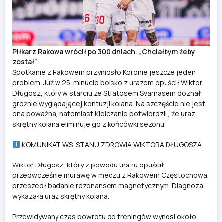
Piłkarz Rakowa wrócił po 300 dniach. „Chciałbym żeby
został”
Spotkanie z Rakowem przyniosło Koronie jeszcze jeden
problem. Już w 25. minucie boisko z urazem opuścił Wiktor
Długosz, który w starciu ze Stratosem Svarnasem doznał
groźnie wyglądającej kontuzji kolana. Na szczęście nie jest
ona poważna, natomiast Kielczanie potwierdzili, że uraz
skrętny kolana eliminuje go z końcówki sezonu.
KOMUNIKAT WS. STANU ZDROWIA WIKTORA DŁUGOSZA
Wiktor Długosz, który z powodu urazu opuścił
przedwcześnie murawę w meczu z Rakowem Częstochowa,
przeszedł badanie rezonansem magnetycznym. Diagnoza
wykazała uraz skrętny kolana.
Przewidywany czas powrotu do treningów wynosi około…