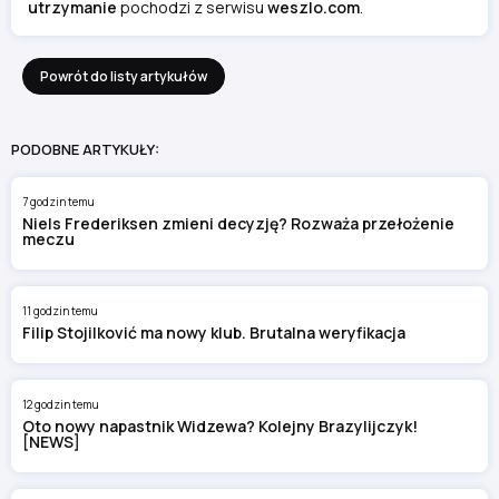
utrzymanie
pochodzi z serwisu
weszlo.com
.
Powrót do listy artykułów
PODOBNE ARTYKUŁY:
7 godzin temu
Niels Frederiksen zmieni decyzję? Rozważa przełożenie
meczu
11 godzin temu
Filip Stojilković ma nowy klub. Brutalna weryfikacja
12 godzin temu
Oto nowy napastnik Widzewa? Kolejny Brazylijczyk!
[NEWS]