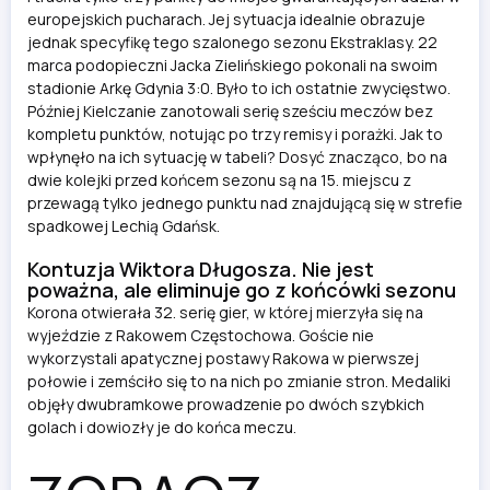
europejskich pucharach. Jej sytuacja idealnie obrazuje
jednak specyfikę tego szalonego sezonu Ekstraklasy. 22
marca podopieczni Jacka Zielińskiego pokonali na swoim
stadionie Arkę Gdynia 3:0. Było to ich ostatnie zwycięstwo.
Później Kielczanie zanotowali serię sześciu meczów bez
kompletu punktów, notując po trzy remisy i porażki. Jak to
wpłynęło na ich sytuację w tabeli? Dosyć znacząco, bo na
dwie kolejki przed końcem sezonu są na 15. miejscu z
przewagą tylko jednego punktu nad znajdującą się w strefie
spadkowej Lechią Gdańsk.
Kontuzja Wiktora Długosza. Nie jest
poważna, ale eliminuje go z końcówki sezonu
Korona otwierała 32. serię gier, w której mierzyła się na
wyjeździe z Rakowem Częstochowa. Goście nie
wykorzystali apatycznej postawy Rakowa w pierwszej
połowie i zemściło się to na nich po zmianie stron. Medaliki
objęły dwubramkowe prowadzenie po dwóch szybkich
golach i dowiozły je do końca meczu.