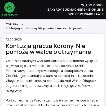
WIADOMOŚCI
ZAKŁADY BUKMACHERSKIE ONLINE
SPORT W WARSZAWIE
TOPLIGA
Kontuzja gracza Korony. Nie pomoże w walce o utrzymanie
12.05.2026
Kontuzja gracza Korony. Nie
pomoże w walce o utrzymanie
Ostatnimi fatalnymi wynikami Korona Kielce mocno wplątała
się w walkę o utrzymanie. Do końca sezonu PKO BP
Ekstraklasy pozostały dwie kolejki, a podopieczni Jacka
Zielińskiego balansują na bardzo cienkiej linie. Na domiar
złego, w ostatnim meczu kontuzji doznał Wiktor Długosz.
Jego uraz nie jest poważny, ale eliminuje go z końcówki
rozgrywek.
Pod koniec marca Korona zajmowała ósme miejsce w tabeli
i traciła tylko trzy punkty do miejsc gwarantujących udział w