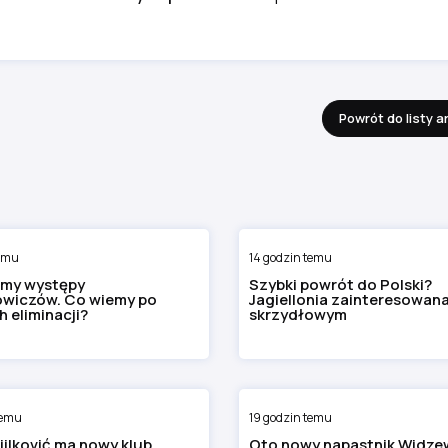
Powrót do listy a
temu
14 godzin temu
my występy
Szybki powrót do Polski?
wiczów. Co wiemy po
Jagiellonia zainteresowan
 eliminacji?
skrzydłowym
temu
19 godzin temu
ojilković ma nowy klub.
Oto nowy napastnik Widze