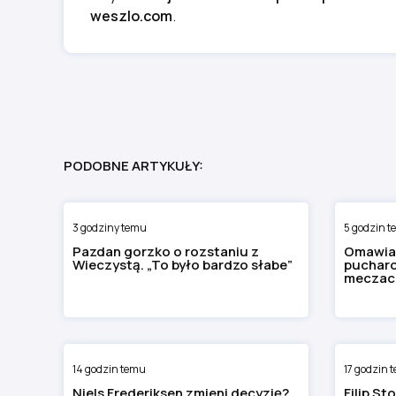
weszlo.com
.
PODOBNE ARTYKUŁY:
3 godziny temu
5 godzin 
Pazdan gorzko o rozstaniu z
Omawia
Wieczystą. „To było bardzo słabe”
pucharo
meczach
14 godzin temu
17 godzin 
Niels Frederiksen zmieni decyzję?
Filip St