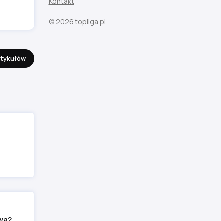
Kontakt
© 2026 topliga.pl
rtykułów
a
wa?