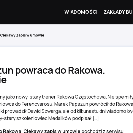
WIADOMOŚCI
ZAKŁADY BU
. Ciekawy zapis w umowie
szun powraca do Rakowa.
ie
ny jako nowy-stary trener Rakowa Częstochowa. Nie spełniły
leniowca do Ferencvarosu. Marek Papszun powrócił do Rakow
ki prowadził Dawid Szwarga, ale od kilkunastu dni wiadomo by
y-stary szkoleniowiec Medalików podpisał […]
do Rakowa. Ciekawy zapis w umowie
pochodzi z serwisu